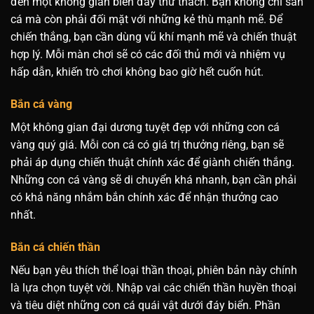
đến một không gian biển đầy thử thách. Bạn không chỉ săn
cá mà còn phải đối mặt với những kẻ thù mạnh mẽ. Để
chiến thắng, bạn cần dùng vũ khí mạnh mẽ và chiến thuật
hợp lý. Mỗi màn chơi sẽ có các đối thủ mới và nhiệm vụ
hấp dẫn, khiến trò chơi không bao giờ hết cuốn hút.
Bắn cá vàng
Một không gian đại dương tuyệt đẹp với những con cá
vàng quý giá. Mỗi con cá có giá trị thưởng riêng, bạn sẽ
phải áp dụng chiến thuật chính xác để giành chiến thắng.
Những con cá vàng sẽ di chuyển khá nhanh, bạn cần phải
có khả năng nhắm bắn chính xác để nhận thưởng cao
nhất.
Bắn cá chiến thần
Nếu bạn yêu thích thể loại thần thoại, phiên bản này chính
là lựa chọn tuyệt vời. Nhập vai các chiến thần huyền thoại
và tiêu diệt những con cá quái vật dưới đáy biển. Phần