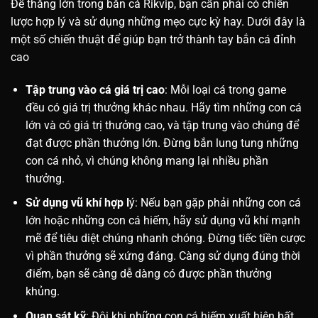
Để thắng lớn trong bắn cá Rikvip, bạn cần phải có chiến
lược hợp lý và sử dụng những mẹo cực kỳ hay. Dưới đây là
một số chiến thuật để giúp bạn trở thành tay bắn cá đỉnh
cao
Tập trung vào cá giá trị cao
: Mỗi loại cá trong game
đều có giá trị thưởng khác nhau. Hãy tìm những con cá
lớn và có giá trị thưởng cao, và tập trung vào chúng để
đạt được phần thưởng lớn. Đừng bắn lung tung những
con cá nhỏ, vì chúng không mang lại nhiều phần
thưởng.
Sử dụng vũ khí hợp l
ý: Nếu bạn gặp phải những con cá
lớn hoặc những con cá hiếm, hãy sử dụng vũ khí mạnh
mẽ để tiêu diệt chúng nhanh chóng. Đừng tiếc tiền cược
vì phần thưởng sẽ xứng đáng. Càng sử dụng đúng thời
điểm, bạn sẽ càng dễ dàng có được phần thưởng
khủng.
Quan sát kỹ
: Đôi khi những con cá hiếm xuất hiện bất