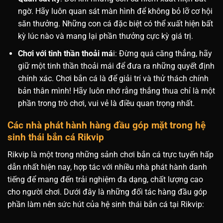
ngờ. Hãy luôn quan sát màn hình để không bỏ lỡ cơ hội
săn thưởng. Những con cá đặc biệt có thể xuất hiện bất
kỳ lúc nào và mang lại phần thưởng cực kỳ giá trị.
Chơi với tinh thần thoải má
i: Đừng quá căng thẳng, hãy
giữ một tinh thần thoải mái để đưa ra những quyết định
chính xác. Chơi bắn cá là để giải trí và thử thách chính
bản thân mình! Hãy luôn nhớ rằng thắng thua chỉ là một
phần trong trò chơi, vui vẻ là điều quan trọng nhất.
Các nhà phát hành hàng đầu góp mặt trong hệ
sinh thái bắn cá Rikvip
Rikvip là một trong những sảnh chơi bắn cá trực tuyến hấp
dẫn nhất hiện nay, hợp tác với nhiều nhà phát hành danh
tiếng để mang đến trải nghiệm đa dạng, chất lượng cao
cho người chơi. Dưới đây là những đối tác hàng đầu góp
phần làm nên sức hút của hệ sinh thái bắn cá tại Rikvip: