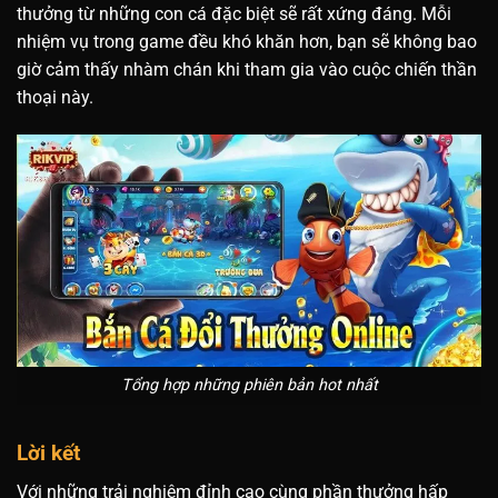
thưởng từ những con cá đặc biệt sẽ rất xứng đáng. Mỗi
nhiệm vụ trong game đều khó khăn hơn, bạn sẽ không bao
giờ cảm thấy nhàm chán khi tham gia vào cuộc chiến thần
thoại này.
Tổng hợp những phiên bản hot nhất
Lời kết
Với những trải nghiệm đỉnh cao cùng phần thưởng hấp