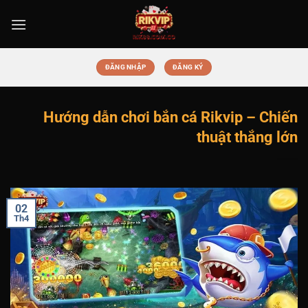
Bỏ
qua
nội
dung
ĐĂNG NHẬP
ĐĂNG KÝ
Hướng dẫn chơi bắn cá Rikvip – Chiến
thuật thắng lớn
02
Th4