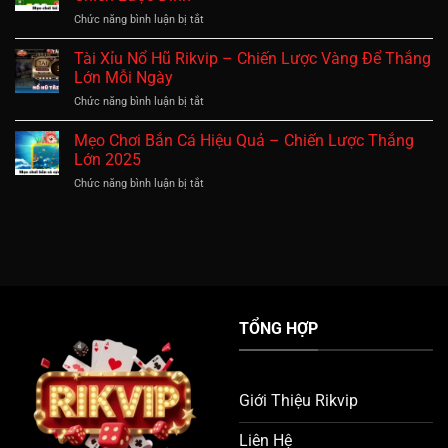
Tài
thưởng
Chức năng bình luận bị tắt
ở
–
lớn,
Mẹo
Cơ
thắng
Chơi
Tài Xỉu Nổ Hũ Rikvip – Chiến Lược Vàng Để Thắng
hội
đậm
Tài
trúng
Lớn Mỗi Ngày
mỗi
Xỉu
thưởng
ngày!
Chức năng bình luận bị tắt
ở
–
khủng
Tài
Chinh
mỗi
Xỉu
Mẹo Chơi Bắn Cá Hiệu Quả – Chiến Lược Thắng
Phục
ngày!
Nổ
Thắng
Lớn 2025
Hũ
Lợi
Chức năng bình luận bị tắt
ở
Rikvip
Với
Mẹo
–
Chiến
Chơi
Chiến
Lược
Bắn
Lược
Đỉnh
Cá
Vàng
Hiệu
Để
Quả
Thắng
–
Lớn
Chiến
Mỗi
TỔNG HỢP
Lược
Ngày
Thắng
Lớn
2025
Giới Thiệu Rikvip
Liên Hệ