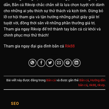
dẫn, Bắn cá Rikvip chắc chắn sẽ là lựa chọn tuyệt vời dành
cho những ai yêu thích sự thử thách và kịch tính. Đừng bỏ
lỡ cơ hội tham gia và tận hưởng những phút giây giải trí
tuyệt vời, đồng thời săn về những phần thưởng giá trị.
Tham gia ngay Rikvip để trở thành tay bắn cá cừ khôi và
chinh phục mọi thử thách!
Tham gia ngay đại gia đình bắn cá
Rik88
Bài viết này được đăng trong
Bắn cá
và được gắn thẻ
Bắn cá
,
Hướng dẫn
bắn cá
,
rik88
,
rikvip
.
SEO