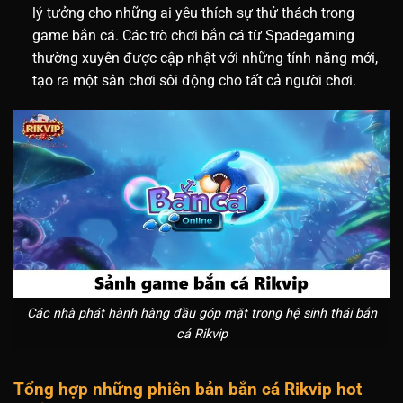
lý tưởng cho những ai yêu thích sự thử thách trong
game bắn cá. Các trò chơi bắn cá từ Spadegaming
thường xuyên được cập nhật với những tính năng mới,
tạo ra một sân chơi sôi động cho tất cả người chơi.
Các nhà phát hành hàng đầu góp mặt trong hệ sinh thái bắn
cá Rikvip
Tổng hợp những phiên bản bắn cá Rikvip hot