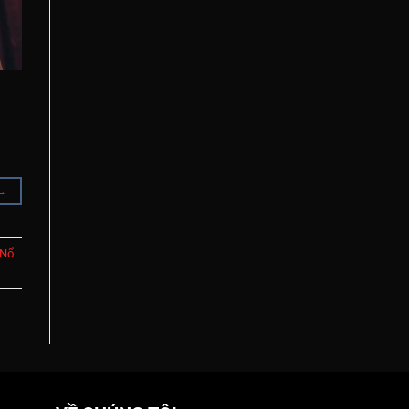
→
 Nổ