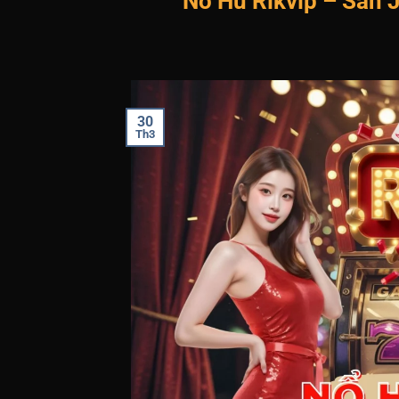
Nổ Hũ Rikvip – Săn 
30
Th3