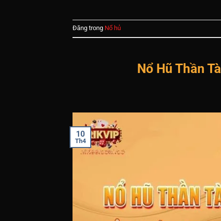
Đăng trong
Nổ hủ
Nổ Hũ Thần Tà
10
Th4