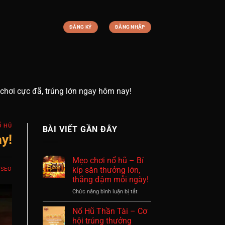
ĐĂNG KÝ
ĐĂNG NHẬP
 chơi cực đã, trúng lớn ngay hôm nay!
Ổ HỦ
BÀI VIẾT GẦN ĐÂY
y!
Mẹo chơi nổ hũ – Bí
kíp săn thưởng lớn,
I
SEO
thắng đậm mỗi ngày!
Chức năng bình luận bị tắt
ở
Mẹo
chơi
Nổ Hũ Thần Tài – Cơ
nổ
hội trúng thưởng