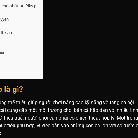
 cao nhất tại Rikvip
nguyên
 Rikvip
hơi
 là gì?
ng thể thiếu giúp người chơi nâng cao kỹ năng và tăng cơ hội
hà cái cung cấp một môi trường chơi bắn cá hấp dẫn với nhiều tín
 hiệu quả, người chơi cần phải có chiến thuật hợp lý. Một trong
c tiêu phù hợp, vì việc bắn vào những con cá lớn với số điểm 
ỗ.