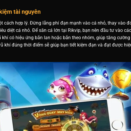
 kiệm tài nguyên
t cách hợp lý. Đừng lãng phí đạn mạnh vào cá nhỏ, thay vào đó
u diệt cá nhỏ. Để săn cá lớn tại Rikvip, bạn nên đầu tư vào cá
ũ khí có hiệu ứng bắn lan hoặc bắn theo nhóm, giúp tăng cường
vũ khí đúng thời điểm sẽ giúp bạn tiết kiệm đạn và đạt được hiệ