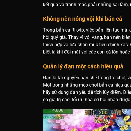
kết quả và tránh mắc phải những sai lầm, 
Không nên nóng vội khi bắn cá
Trong bắn cá Rikvip, việc bắn liên tục mà
hội quý giá. Thay vì vội vàng, bạn nên kiê
thích hợp và lựa chọn mục tiêu chính xác
biệt là khi đối mặt với các con cá lớn hoặc
Quản lý đạn một cách hiệu quả
Đạn là tài nguyên hạn chế trong trò chơi, 
Một trong những mẹo chơi bắn cá hiệu quả
hãy sử dụng đạn yếu để tích lũy điểm. Đi
có giá trị cao, tối ưu hóa cơ hội nhận đượ