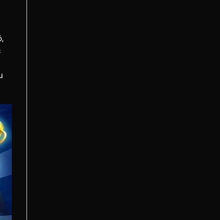
,
c
u