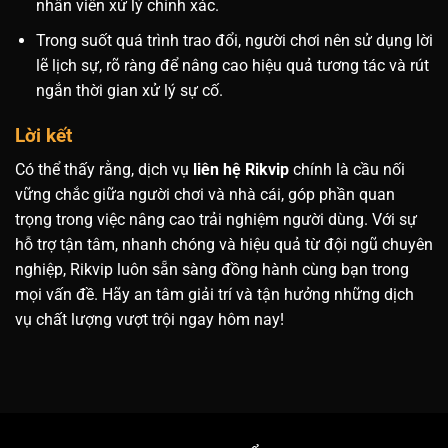
nhân viên xử lý chính xác.
Trong suốt quá trình trao đổi, người chơi nên sử dụng lời
lẽ lịch sự, rõ ràng để nâng cao hiệu quả tương tác và rút
ngắn thời gian xử lý sự cố.
Lời kết
Có thể thấy rằng, dịch vụ
liên hệ Rikvip
chính là cầu nối
vững chắc giữa người chơi và nhà cái, góp phần quan
trọng trong việc nâng cao trải nghiệm người dùng. Với sự
hỗ trợ tận tâm, nhanh chóng và hiệu quả từ đội ngũ chuyên
nghiệp, Rikvip luôn sẵn sàng đồng hành cùng bạn trong
mọi vấn đề. Hãy an tâm giải trí và tận hưởng những dịch
vụ chất lượng vượt trội ngay hôm nay!