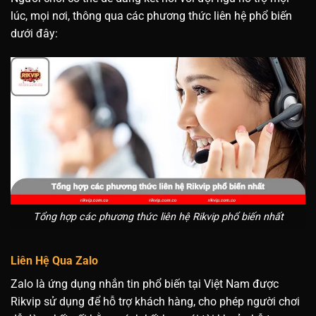
lúc, mọi nơi, thông qua các phương thức liên hệ phổ biến
dưới đây:
Tổng hợp các phương thức liên hệ Rikvip phổ biến nhất
Liên Hệ Qua Zalo
Zalo là ứng dụng nhắn tin phổ biến tại Việt Nam được
Rikvip sử dụng để hỗ trợ khách hàng, cho phép người chơi