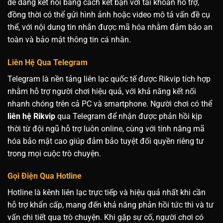
dễ dàng kết nối bằng cách kết bạn với tài khoản hỗ trợ,
đồng thời có thể gửi hình ảnh hoặc video mô tả vấn đề cụ
thể, với nội dung tin nhắn được mã hóa nhằm đảm bảo an
toàn và bảo mật thông tin cá nhân.
Liên Hệ Qua Telegram
Telegram là nền tảng liên lạc quốc tế được Rikvip tích hợp
nhằm hỗ trợ người chơi hiệu quả, với khả năng kết nối
nhanh chóng trên cả PC và smartphone. Người chơi có thể
liên hệ Rikvip
qua Telegram để nhận được phản hồi kịp
thời từ đội ngũ hỗ trợ luôn online, cùng với tính năng mã
hóa bảo mật cao giúp đảm bảo tuyệt đối quyền riêng tư
trong mọi cuộc trò chuyện.
Gọi Điện Qua Hotline
Hotline là kênh liên lạc trực tiếp và hiệu quả nhất khi cần
hỗ trợ khẩn cấp, mang đến khả năng phản hồi tức thì và tư
vấn chi tiết qua trò chuyện. Khi gặp sự cố, người chơi có