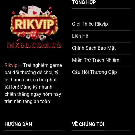
TỔNG HỢP
Giới Thiệu Rikvip
Liên Hệ
Chính Sách Bảo Mật
Miễn Trừ Trách Nhiệm
Rikvip
– Trải nghiệm game
Câu Hỏi Thường Gặp
bài đổi thưởng dễ chơi, tỷ
lệ thắng cao, cơ hội phát
tài lớn! Đăng ký nhanh,
chiến thắng ngay hôm nay
trên nền tảng an toàn
HƯỚNG DẪN
VỀ CHÚNG TÔI