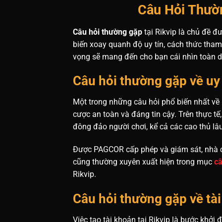
Câu Hỏi Thườ
Câu hỏi thường gặp
tại Rikvip là chủ đề đ
biến xoay quanh độ uy tín, cách thức tham
vọng sẽ mang đến cho bạn cái nhìn toàn diệ
Câu hỏi thường gặp về uy 
Một trong những câu hỏi phổ biến nhất về 
cược an toàn và đáng tin cậy. Trên thực t
đông đảo người chơi, kể cả các cao thủ l
Được PAGCOR cấp phép và giám sát, nhà cá
cũng thường xuyên xuất hiện trong mục
câ
Rikvip.
Câu hỏi thường gặp về tài
Việc tạo tài khoản tại Rikvip là bước khởi 