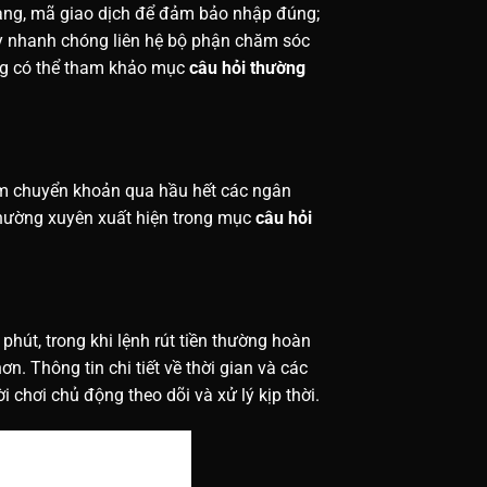
n hàng, mã giao dịch để đảm bảo nhập đúng;
ãy nhanh chóng liên hệ bộ phận chăm sóc
cũng có thể tham khảo mục
câu hỏi thường
gồm chuyển khoản qua hầu hết các ngân
thường xuyên xuất hiện trong mục
câu hỏi
phút, trong khi lệnh rút tiền thường hoàn
ơn. Thông tin chi tiết về thời gian và các
ời chơi chủ động theo dõi và xử lý kịp thời.