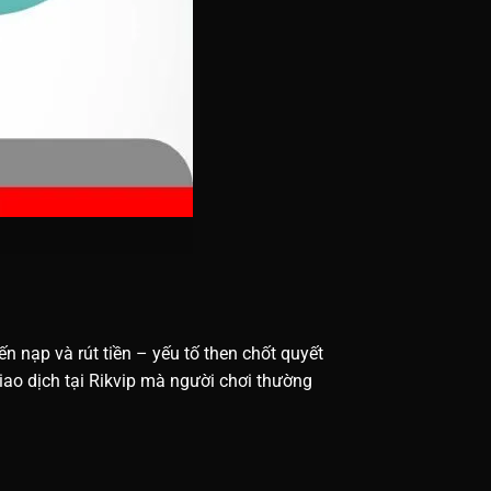
n nạp và rút tiền – yếu tố then chốt quyết
iao dịch tại Rikvip mà người chơi thường