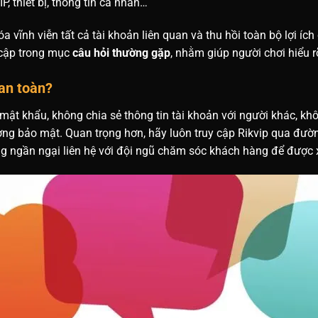
P, thiết bị, thông tin cá nhân…
 vĩnh viễn tất cả tài khoản liên quan và thu hồi toàn bộ lợi ích
 cập trong mục
câu hỏi thường gặp
, nhằm giúp người chơi hiểu r
an toàn?
 khẩu, không chia sẻ thông tin tài khoản với người khác, khôn
ng bảo mật. Quan trọng hơn, hãy luôn truy cập Rikvip qua đường
ừng ngần ngại liên hệ với đội ngũ chăm sóc khách hàng để được 