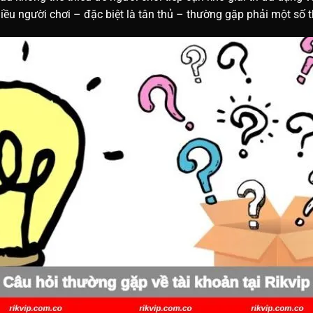
hiều người chơi – đặc biệt là tân thủ – thường gặp phải một số