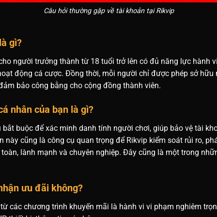
Câu hỏi thường gặp về tài khoản tại Rikvip
là gì?
 cho người trưởng thành từ 18 tuổi trở lên có đủ năng lực hành
hoạt động cá cược. Đồng thời, mỗi người chỉ được phép sở hữu
à đảm bảo công bằng cho cộng đồng thành viên.
cá nhân của bạn là gì?
u bắt buộc để xác minh danh tính người chơi, giúp bảo vệ tài k
in này cũng là công cụ quan trọng để Rikvip kiểm soát rủi ro, ph
an toàn, lành mạnh và chuyên nghiệp. Đây cũng là một trong nh
 nhận ưu đãi không?
i từ các chương trình khuyến mãi là hành vi vi phạm nghiêm trọn