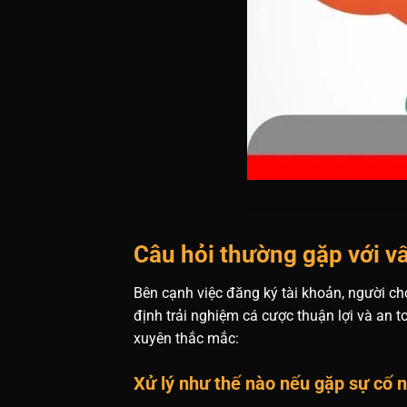
Câu hỏi thường gặp với vấ
Bên cạnh việc đăng ký tài khoản, người chơ
định trải nghiệm cá cược thuận lợi và an 
xuyên thắc mắc:
Xử lý như thế nào nếu gặp sự cố 