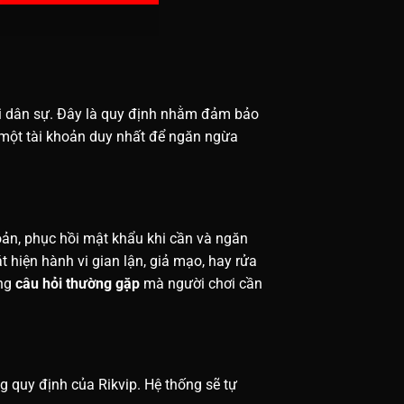
 vi dân sự. Đây là quy định nhằm đảm bảo
 một tài khoản duy nhất để ngăn ngừa
hoản, phục hồi mật khẩu khi cần và ngăn
át hiện hành vi gian lận, giả mạo, hay rửa
ững
câu hỏi thường gặp
mà người chơi cần
g quy định của Rikvip. Hệ thống sẽ tự