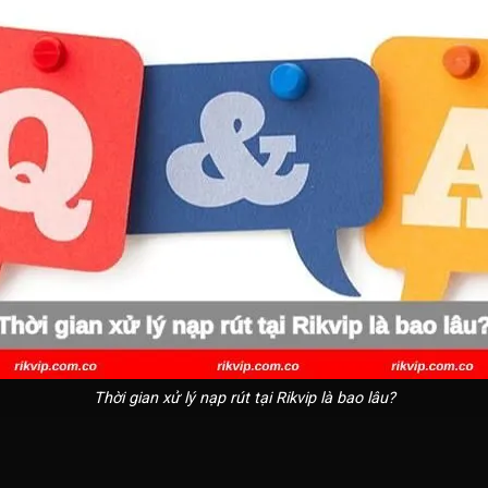
Thời gian xử lý nạp rút tại Rikvip là bao lâu?