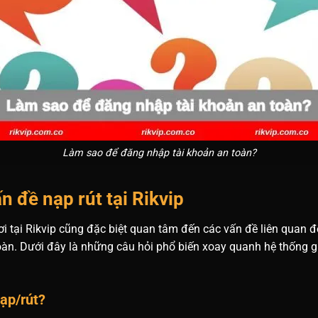
Làm sao để đăng nhập tài khoản an toàn?
n đề nạp rút tại Rikvip
i tại Rikvip cũng đặc biệt quan tâm đến các vấn đề liên quan đế
toàn. Dưới đây là những câu hỏi phổ biến xoay quanh hệ thống g
nạp/rút?