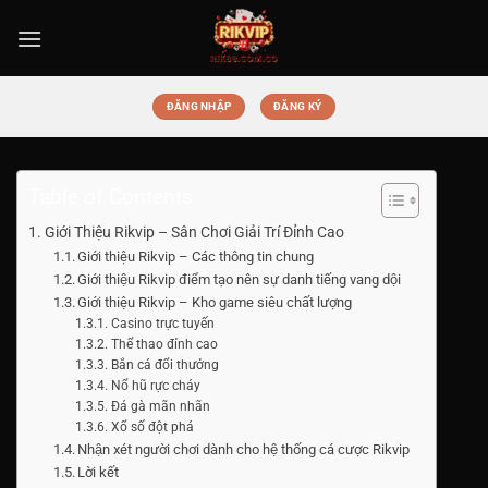
Bỏ
qua
nội
dung
ĐĂNG NHẬP
ĐĂNG KÝ
Table of Contents
Giới Thiệu Rikvip – Sân Chơi Giải Trí Đỉnh Cao
Giới thiệu Rikvip – Các thông tin chung
Giới thiệu Rikvip điểm tạo nên sự danh tiếng vang dội
Giới thiệu Rikvip – Kho game siêu chất lượng
Casino trực tuyến
Thể thao đỉnh cao
Bắn cá đổi thưởng
Nổ hũ rực cháy
Đá gà mãn nhãn
Xổ số đột phá
Nhận xét người chơi dành cho hệ thống cá cược Rikvip
Lời kết