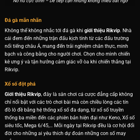
Nổ hũ cực đỉnh – Dễ tiếp cận nhưng không thiếu bất ngờ
Đá gà mãn nhãn
Không thể không nhắc tới đá gà khi
giới thiệu Rikvip
. Nhà
cái đem đến những trận đấu kịch tính từ các đấu trường
nổi tiếng châu Á, mang đến trải nghiệm chân thực, minh
bạch và công bằng cho người chơi. Chọn cho mình chiến
kê ưng ý và tận hưởng cảm giác vỡ òa khi chiến thắng tại
Rikvip.
Xổ số đột phá
Giới thiệu Rikvip
, đây là sân chơi cá cược đẳng cấp không
chỉ nổi bật với các trò chơi bài mà còn chiều lòng các tín
đồ lô đề bằng hệ thống xổ số đa dạng, từ xổ số truyền
thống ba miền đến các phiên bản hiện đại như Keno, Xổ số
siêu tốc, Mega 6/45,… Mỗi ngày tại Rikvip đều là cơ hội đổi
đời cho những ai yêu thích dự đoán những con số may