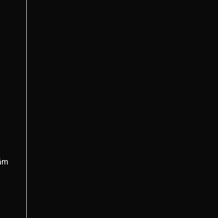
2025
hằm