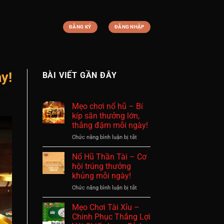
ĐĂNG KÝ
ĐĂNG NHẬP
y!
BÀI VIẾT GẦN ĐÂY
Mẹo chơi nổ hũ – Bí
kíp săn thưởng lớn,
thắng đậm mỗi ngày!
Chức năng bình luận bị tắt
ở
Mẹo
chơi
Nổ Hũ Thần Tài – Cơ
nổ
hội trúng thưởng
hũ
khủng mỗi ngày!
–
Chức năng bình luận bị tắt
ở
Bí
Nổ
kíp
Hũ
săn
Mẹo Chơi Tài Xỉu –
Thần
thưởng
Chinh Phục Thắng Lợi
Tài
lớn,