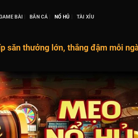
GAME BÀI
BẮN CÁ
NỔ HỦ
TÀI XỈU
íp săn thưởng lớn, thắng đậm mỗi ngà