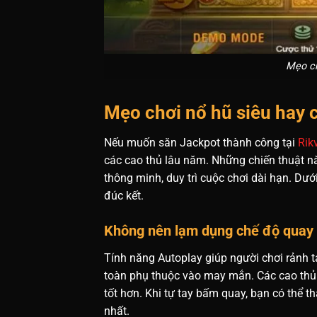
Mẹo chơ
Mẹo chơi nổ hũ siêu hay c
Nếu muốn săn Jackpot thành công tại
Rik
các cao thủ lâu năm. Những chiến thuật nà
thông minh, duy trì cuộc chơi dài hạn. Dướ
đúc kết.
Không nên lạm dụng chế độ quay 
Tính năng Autoplay giúp người chơi rảnh 
toàn phụ thuộc vào may mắn. Các cao thủ 
tốt hơn. Khi tự tay bấm quay, bạn có thể t
nhất.