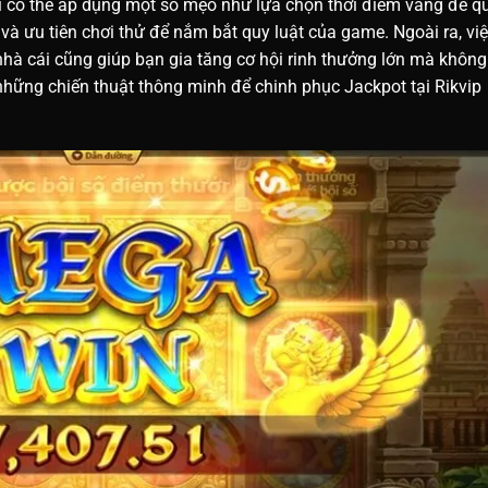
i có thể áp dụng một số mẹo như lựa chọn thời điểm vàng để qu
và ưu tiên chơi thử để nắm bắt quy luật của game. Ngoài ra, vi
hà cái cũng giúp bạn gia tăng cơ hội rinh thưởng lớn mà không
những chiến thuật thông minh để chinh phục Jackpot tại Rikvip