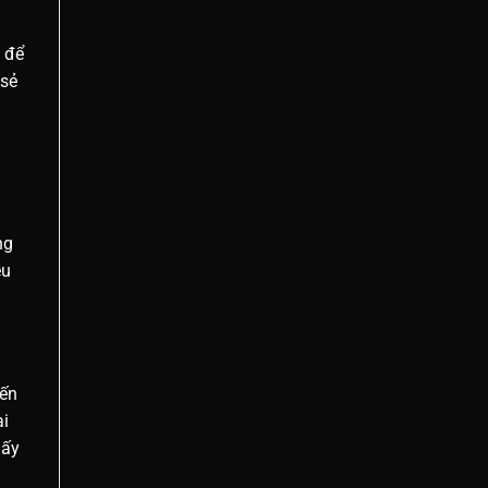
 để
 sẻ
ng
ều
iến
ai
hấy