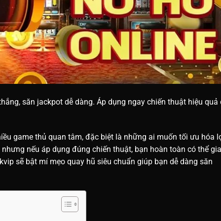
 thắng, săn jackpot dễ dàng. Áp dụng ngay chiến thuật hiệu quả
iều game thủ quan tâm, đặc biệt là những ai muốn tối ưu hóa l
, nhưng nếu áp dụng đúng chiến thuật, bạn hoàn toàn có thể gi
 Rikvip sẽ bật mí mẹo quay hũ siêu chuẩn giúp bạn dễ dàng săn