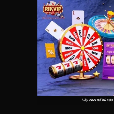
Hãy chơi nổ hũ vào 