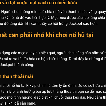
h và đặt cược một cách có chiến lược
u. Người chơi thông minh sẽ chia nhỏ vốn thành nhiều vòng quay
 chu kỳ nổ hũ để vào tiền hợp lý. Một mẹo được các lão làng chia
u đó tăng dần khi cảm thấy cơ hội trúng Jackpot cao hơn.
t cần phải nhớ khi chơi nổ hũ tại
áp dụng các mẹo quay hũ hiệu quả, người chơi cũng cần nắm vữ
 rủi ro và tối đa hóa cơ hội chiến thắng. Dưới đây là những đi
 Jackpot thành công.
h thần thoải mái
 chơi nổ hũ tại Rikvip chính là tâm lý ổn định. Dù có sở hữu ch
tâm lý bị ảnh hưởng bởi áp lực thắng thua thì bạn sẽ dễ mắc s
trước mọi tình huống, đặc biệt khi chuỗi thua kéo dài. Nếu cảm t
y lại khi đã sẵn sàng.