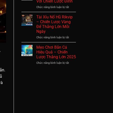
Với Chiến Lược Đỉnh
–
thắng
Chức năng bình luận bị tắt
ở
Cơ
đậm
Mẹo
hội
mỗi
Chơi
trúng
Tài Xỉu Nổ Hũ Rikvip
ngày!
Tài
thưởng
– Chiến Lược Vàng
Xỉu
khủng
Để Thắng Lớn Mỗi
–
mỗi
Ngày
Chinh
ngày!
Phục
Chức năng bình luận bị tắt
ở
Thắng
Tài
Lợi
Xỉu
Mẹo Chơi Bắn Cá
Với
Nổ
Hiệu Quả – Chiến
ý
Chiến
Hũ
Lược Thắng Lớn 2025
Lược
Rikvip
Chức năng bình luận bị tắt
Đỉnh
ở
–
Mẹo
Chiến
ẫn.
Chơi
Lược
hũ
Bắn
Vàng
Cá
Để
và
Hiệu
Thắng
Quả
Lớn
–
Mỗi
Chiến
Ngày
Lược
Thắng
Lớn