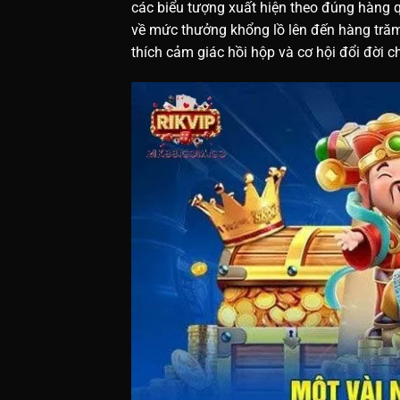
các biểu tượng xuất hiện theo đúng hàng 
về mức thưởng khổng lồ lên đến hàng trăm 
thích cảm giác hồi hộp và cơ hội đổi đời c