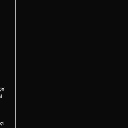
2025
họn
i
ợi