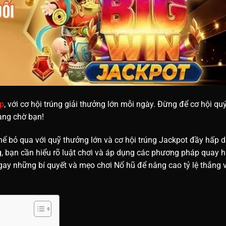
ip
, với cơ hội trúng giải thưởng lớn mỗi ngày. Đừng để cơ hội qu
ang chờ bạn!
thể bỏ qua với quỹ thưởng lớn và cơ hội trúng Jackpot đầy hấp d
ng, bạn cần hiểu rõ luật chơi và áp dụng các phương pháp quay 
gay những bí quyết và mẹo chơi Nổ hũ để nâng cao tỷ lệ thắng 