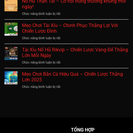
Nổ Hũ Thần Tài – Cơ hội trúng thưởng khủng mỗi
nổ
ngày!
hũ
Chức năng bình luận bị tắt
ở
–
Nổ
Bí
Hũ
Mẹo Chơi Tài Xỉu – Chinh Phục Thắng Lợi Với
kíp
Thần
săn
Chiến Lược Đỉnh
Tài
thưởng
Chức năng bình luận bị tắt
ở
–
lớn,
Mẹo
Cơ
thắng
Chơi
Tài Xỉu Nổ Hũ Rikvip – Chiến Lược Vàng Để Thắng
hội
đậm
Tài
trúng
Lớn Mỗi Ngày
mỗi
Xỉu
thưởng
ngày!
Chức năng bình luận bị tắt
ở
–
khủng
Tài
Chinh
mỗi
Xỉu
Mẹo Chơi Bắn Cá Hiệu Quả – Chiến Lược Thắng
Phục
ngày!
Nổ
Thắng
Lớn 2025
Hũ
Lợi
Chức năng bình luận bị tắt
ở
Rikvip
Với
Mẹo
–
Chiến
Chơi
Chiến
Lược
Bắn
Lược
Đỉnh
Cá
Vàng
Hiệu
Để
Quả
Thắng
–
Lớn
Chiến
Mỗi
TỔNG HỢP
Lược